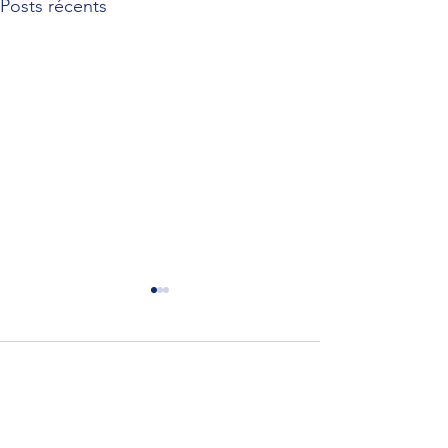
Posts récents
Commentaires
Rédigez un commentaire...