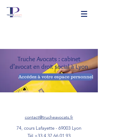
Truche Avocats : cabinet
d’avocat en droit social à Lyon
Accédez à votre espace personnel
contact@trucheavocats.fr
74, cours Lafayette - 69003 Lyon
Tél +33 4 37 66 01 93