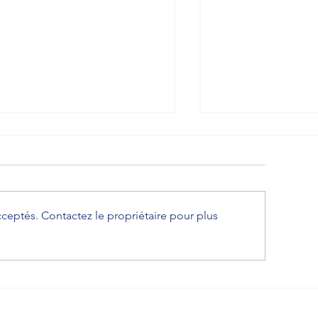
ceptés. Contactez le propriétaire pour plus
écisions de la Cour de Cassation
Augmentation du SM
r le cadre de la visite médicale
minimum garanti au 
torisant le prononcé de
2026
inaptitude.