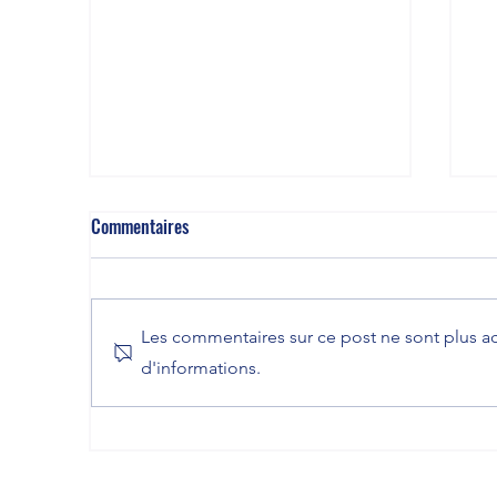
Commentaires
Les commentaires sur ce post ne sont plus ac
d'informations.
Suppression de l’obligation pour
Pr
l’employeur de déposer le
su
règlement intérieur auprès du
au
Conseil de prud’hommes
l’