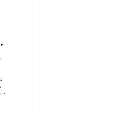
 
 
de 
 
e 
e 
 de 
 