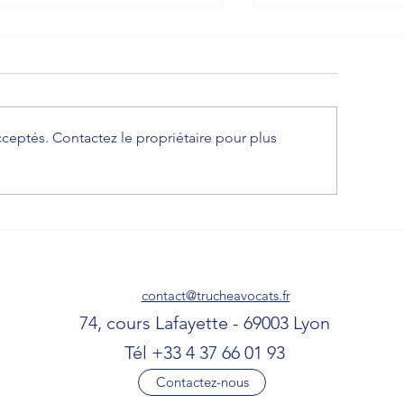
ceptés. Contactez le propriétaire pour plus
écisions de la Cour de Cassation
Augmentation du SM
r le cadre de la visite médicale
minimum garanti au 
torisant le prononcé de
2026
inaptitude.
contact@trucheavocats.fr
74, cours Lafayette - 69003 Lyon
Tél +33 4 37 66 01 93
Contactez-nous