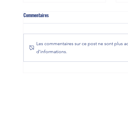
Commentaires
Les commentaires sur ce post ne sont plus ac
d'informations.
Suppression de l’obligation pour
Pr
l’employeur de déposer le
su
règlement intérieur auprès du
au
Conseil de prud’hommes
l’