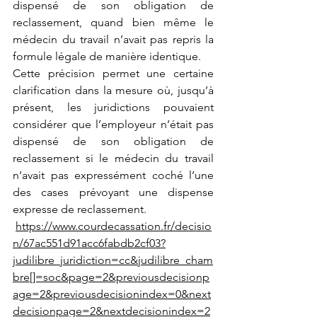
dispensé de son obligation de 
reclassement, quand bien même le 
médecin du travail n’avait pas repris la 
formule légale de manière identique.
Cette précision permet une certaine 
clarification dans la mesure où, jusqu’à 
présent, les juridictions pouvaient 
considérer que l’employeur n’était pas 
dispensé de son obligation de 
reclassement si le médecin du travail 
n’avait pas expressément coché l’une 
des cases prévoyant une dispense 
expresse de reclassement.
https://www.courdecassation.fr/decisio
n/67ac551d91acc6fabdb2cf03?
judilibre_juridiction=cc&judilibre_cham
bre[]=soc&page=2&previousdecisionp
age=2&previousdecisionindex=0&next
decisionpage=2&nextdecisionindex=2