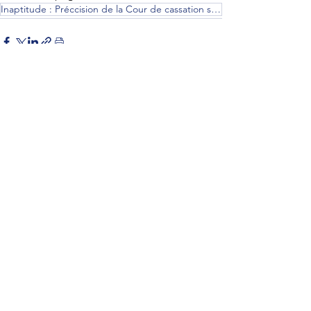
Inaptitude : Préccision de la Cour de cassation sur la recherche de reclassement du salarié inapte
Posts récents