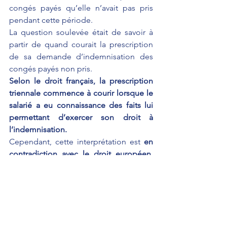
congés payés qu’elle n’avait pas pris 
pendant cette période.
La question soulevée était de savoir à 
partir de quand courait la prescription 
de sa demande d’indemnisation des 
congés payés non pris.
Selon le droit français, la prescription 
triennale commence à courir lorsque le 
salarié a eu connaissance des faits lui 
permettant d’exercer son droit à 
l’indemnisation.
Cependant, cette interprétation est 
en 
contradiction avec le droit européen, 
qui précise que la perte du droit à 
congés payés ne peut intervenir que si 
le travailleur a effectivement eu la 
possibilité d’exercer ce droit en temps 
utile.